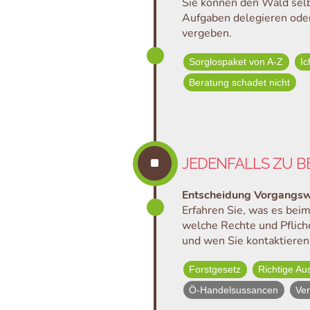
Sie können den Wald selb
Aufgaben delegieren ode
vergeben.
Sorglospaket von A-Z
Ic
Beratung schadet nicht
^
JEDENFALLS ZU 
Entscheidung Vorgangs
Erfahren Sie, was es beim
welche Rechte und Pflich
und wen Sie kontaktieren
Forstgesetz
Richtige A
Ö-Handelsussancen
Ver