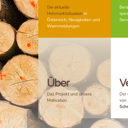
Die aktuelle
Bera
Holzmarktsituation
in
spe
Österreich, Neuigkeiten und
Ser
Warnmeldungen
Über
V
Das Projekt und unsere
Der 
Motivation
von 
Schr