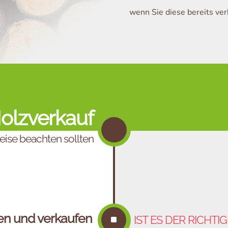
wenn Sie diese bereits ver
Z fair KAUFEN – Starts
olzverkauf
eise beachten sollten
en und verkaufen
^
IST ES DER RICHTI