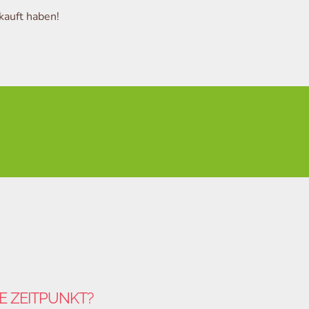
kauft haben!
eite
GE ZEITPUNKT?