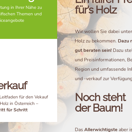
für’s Holz
tung in Ihrer Nähe zu
zifischen Themen und
viceangebote
Wir wollen Sie dabei unters
Holz zu bekommen.
Dazu m
gut beraten sein!
Dazu stel
und Preisinformationen, Be
Region und umfassende In
und -verkauf zur Verfügung
erkauf
Noch steht
Leitfaden für den Vekauf
Holz in Österreich –
der Baum!
itt für Schritt
Das
Allerwichtigste
aber is