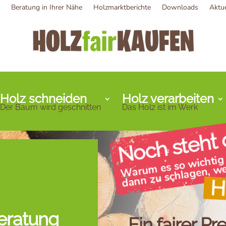
Beratung in Ihrer Nähe
Holzmarktberichte
Downloads
Aktu
Holz schneiden
Holz verarbeiten
Der Baum wird geschnitten
Das Holz ist im Werk
Noch steht
Warum es so wichtig 
dann zu schlagen, wen
H
eratung
Ein fairer Pre