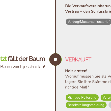
Die
Verkaufsvereinbarun
Vertrag
– den
Schlussbri
Vertrag/Musterschlussbrief
etzt
fällt der Baum
^
VERKAUFT
 Baum wird geschnitten!
Holz ernten!
Worauf müssen Sie als Ve
lagern Sie Ihre Stämme ri
richtige Maß?
Richtige Polterung
Vergl
Bereitstellungsmeldung