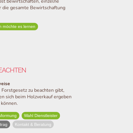
st bewirtschaften, einzelne
r die gesamte Bewirtschaftung
h möchte es lernen
BEACHTEN
weise
 Forstgesetz zu beachten gibt,
en sich beim Holzverkauf ergeben
 können.
usformung
Wahl Dienstleister
trag
Kontakt & Beratung