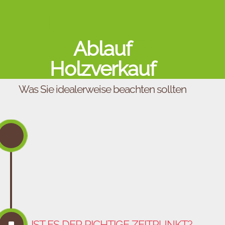
HOLZ fair KAUFEN –
Startseite
Ablauf
Holzverkauf
Was Sie idealerweise beachten sollten
^
IST ES DER RICHTIGE ZEITPUNKT?