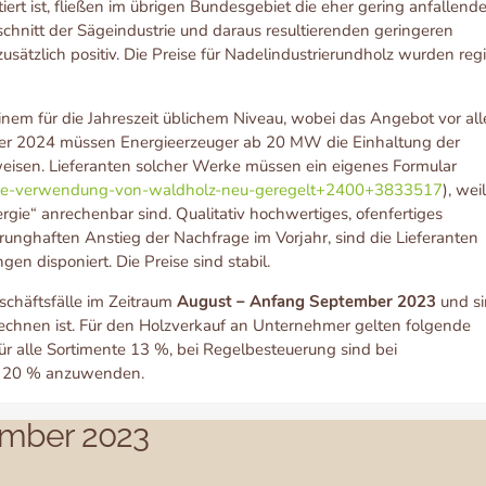
rt ist, fließen im übrigen Bundesgebiet die eher gering anfallend
schnitt der Sägeindustrie und daraus resultierenden geringeren
tzlich positiv. Die Preise für Nadelindustrierundholz wurden reg
einem für die Jahreszeit üblichem Niveau, wobei das Angebot vor al
nner 2024 müssen Energieerzeuger ab 20 MW die Einhaltung der
weisen. Lieferanten solcher Werke müssen ein eigenes Formular
sche-verwendung-von-waldholz-neu-geregelt+2400+3833517
), wei
gie“ anrechenbar sind. Qualitativ hochwertiges, ofenfertiges
unghaften Anstieg der Nachfrage im Vorjahr, sind die Lieferanten
 disponiert. Die Preise sind stabil.
schäftsfälle im Zeitraum
August – Anfang September 2023
und s
echnen ist. Für den Holzverkauf an Unternehmer gelten folgende
ür alle Sortimente 13 %, bei Regelbesteuerung sind bei
z 20 % anzuwenden.
ember 2023