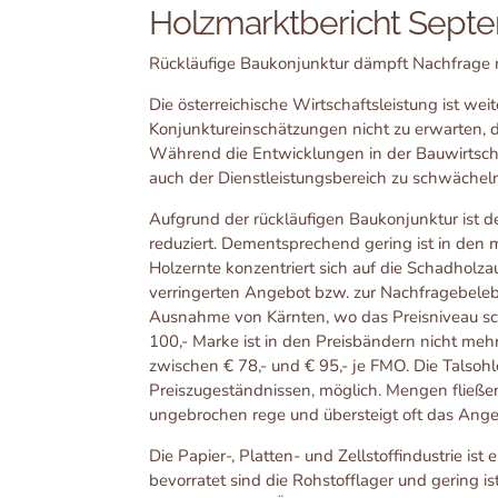
Holzmarktbericht Sept
Rückläufige Baukonjunktur dämpft Nachfrage
Die österreichische Wirtschaftsleistung ist wei
Konjunktureinschätzungen nicht zu erwarten, d
Während die Entwicklungen in der Bauwirtscha
auch der Dienstleistungsbereich zu schwächel
Aufgrund der rückläufigen Baukonjunktur ist d
reduziert. Dementsprechend gering ist in den
Holzernte konzentriert sich auf die Schadholza
verringerten Angebot bzw. zur Nachfragebelebu
Ausnahme von Kärnten, wo das Preisniveau scha
100,- Marke ist in den Preisbändern nicht mehr 
zwischen € 78,- und € 95,- je FMO. Die Talsohle
Preiszugeständnissen, möglich. Mengen fließe
ungebrochen rege und übersteigt oft das Ange
Die Papier-, Platten- und Zellstoffindustrie i
bevorratet sind die Rohstofflager und gering i