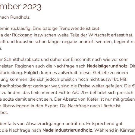
ember 2023
 nach Rundholz
terhin rückläufig. Eine baldige Trendwende ist laut
a der Rückgang inzwischen weite Teile der Wirtschaft erfasst hat.
ft und Industrie schon länger negativ beurteilt werden, beginnt n
n.
er Schnittholzabsatz und daher der Einschnitt nach wie vor sehr
 meisten Regionen auch die Nachfrage nach
Nadelsägerundholz
. Di
ufarbeitung. Folglich kann es außerhalb dieser Gebiete zu einem
ng kommen, die sich jedoch preislich noch nicht auswirkt. Mit
dholzbedingt geringer war, sind die Preise weiter gefallen. Die €
zu finden, das Leitsortiment Fichte A/C 2b+ befindet sich preislich
 sollte damit erreicht sein. Der Absatz von Kiefer ist nur mit große
n überwiegend in den Export. Die Nachfrage nach Lärche ist
bot.
st ebenfalls von Absatzrückgängen betroffen. Entsprechend gut
st die Nachfrage nach
Nadelindustrierundholz
. Während in Kärnten