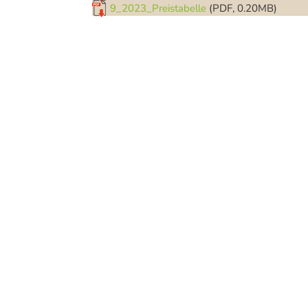
9_2023_Preistabelle
(PDF, 0.20MB)