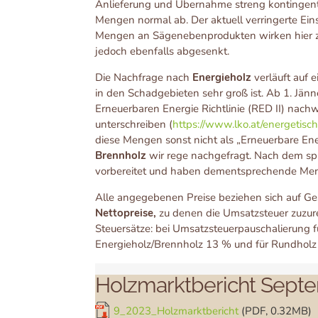
Anlieferung und Übernahme streng kontingentie
Mengen normal ab. Der aktuell verringerte Ein
Mengen an Sägenebenprodukten wirken hier zusä
jedoch ebenfalls abgesenkt.
Die Nachfrage nach
Energieholz
verläuft auf 
in den Schadgebieten sehr groß ist. Ab 1. Jä
Erneuerbaren Energie Richtlinie (RED II) nach
unterschreiben (
https://www.lko.at/energeti
diese Mengen sonst nicht als „Erneuerbare Ener
Brennholz
wir rege nachgefragt. Nach dem spr
vorbereitet und haben dementsprechende Mengen
Alle angegebenen Preise beziehen sich auf Ge
Nettopreise,
zu denen die Umsatzsteuer zuzur
Steuersätze: bei Umsatzsteuerpauschalierung f
Energieholz/Brennholz 13 % und für Rundhol
Holzmarktbericht Sept
9_2023_Holzmarktbericht
(PDF, 0.32MB)