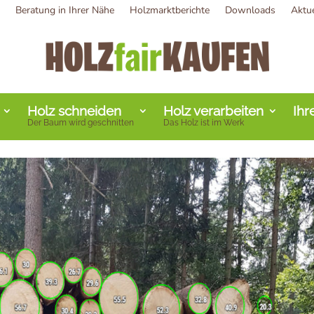
Beratung in Ihrer Nähe
Holzmarktberichte
Downloads
Aktu
Holz schneiden
Holz verarbeiten
Ihr
Der Baum wird geschnitten
Das Holz ist im Werk