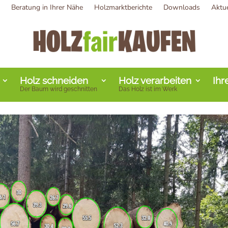
Beratung in Ihrer Nähe
Holzmarktberichte
Downloads
Aktu
Holz schneiden
Holz verarbeiten
Ihr
Der Baum wird geschnitten
Das Holz ist im Werk