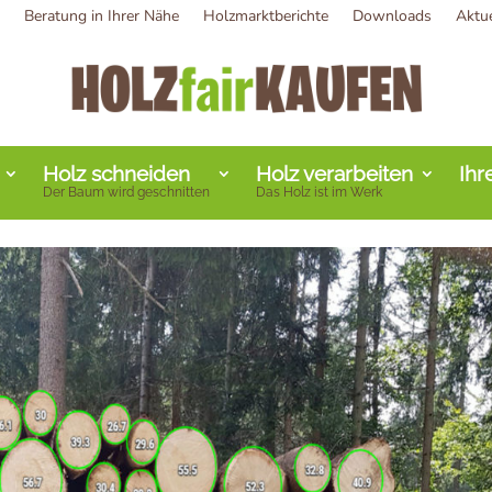
Beratung in Ihrer Nähe
Holzmarktberichte
Downloads
Aktu
Holz schneiden
Holz verarbeiten
Ihr
Der Baum wird geschnitten
Das Holz ist im Werk