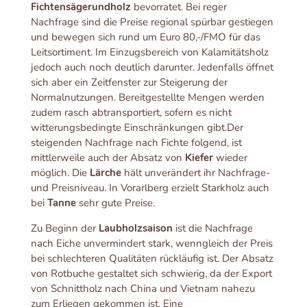
Fichtensägerundholz
bevorratet. Bei reger
Nachfrage sind die Preise regional spürbar gestiegen
und bewegen sich rund um Euro 80,-/FMO für das
Leitsortiment. Im Einzugsbereich von Kalamitätsholz
jedoch auch noch deutlich darunter. Jedenfalls öffnet
sich aber ein Zeitfenster zur Steigerung der
Normalnutzungen. Bereitgestellte Mengen werden
zudem rasch abtransportiert, sofern es nicht
witterungsbedingte Einschränkungen gibt.Der
steigenden Nachfrage nach Fichte folgend, ist
mittlerweile auch der Absatz von
Kiefer
wieder
möglich. Die
Lärche
hält unverändert ihr Nachfrage-
und Preisniveau. In Vorarlberg erzielt Starkholz auch
bei
Tanne
sehr gute Preise.
Zu Beginn der
Laubholzsaison
ist die Nachfrage
nach Eiche unvermindert stark, wenngleich der Preis
bei schlechteren Qualitäten rückläufig ist. Der Absatz
von Rotbuche gestaltet sich schwierig, da der Export
von Schnittholz nach China und Vietnam nahezu
zum Erliegen gekommen ist. Eine