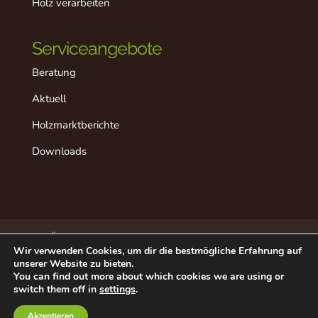
Holz verarbeiten
Serviceangebote
Beratung
Aktuell
Holzmarktberichte
Downloads
Über dieses Projekt
Der “ideale” Ablauf
Wir verwenden Cookies, um dir die bestmögliche Erfahrung auf
Aktuell
Datenschutz
Impressum
unserer Website zu bieten.
Beratung in Ihrer Nähe
Kontakt
You can find out more about which cookies we are using or
switch them off in
settings
.
©2020 - Österreichische Forstwirtschaft LK
Akzeptieren