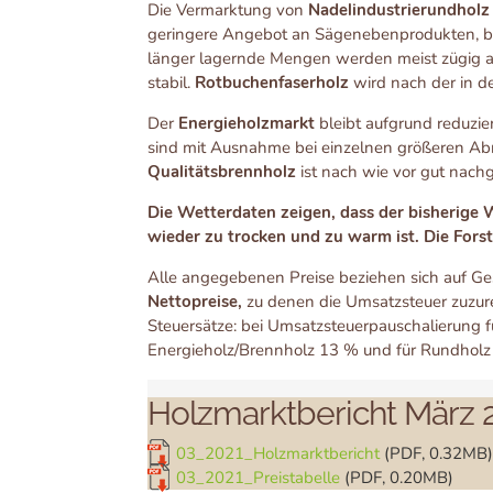
Die Vermarktung von
Nadelindustrierundholz
geringere Angebot an Sägenebenprodukten, bed
länger lagernde Mengen werden meist zügig a
stabil.
Rotbuchenfaserholz
wird nach der in d
Der
Energieholzmarkt
bleibt aufgrund reduzi
sind mit Ausnahme bei einzelnen größeren Abne
Qualitätsbrennholz
ist nach wie vor gut nachg
Die Wetterdaten zeigen, dass der bisherige 
wieder zu trocken und zu warm ist. Die Fors
Alle angegebenen Preise beziehen sich auf Ge
Nettopreise,
zu denen die Umsatzsteuer zuzur
Steuersätze: bei Umsatzsteuerpauschalierung f
Energieholz/Brennholz 13 % und für Rundhol
Holzmarktbericht März 
03_2021_Holzmarktbericht
(PDF, 0.32MB
03_2021_Preistabelle
(PDF, 0.20MB)