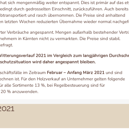
hat sich mengenmäßig weiter entspannt. Dies ist primär auf das e
ingt durch gedrosselten Einschnitt, zurückzuführen. Auch bereits
btransportiert und rasch übernommen. Die Preise sind anhaltend
en letzten Wochen reduzierten Übernahme wieder normal nachgefr
erter Verbräuche angespannt. Mengen außerhalb bestehender Vert
hmern in Kärnten nicht zu vermarkten. Die Preise sind stabil.
efragt.
Witterungsverlauf 2021 im Vergleich zum langjährigen Durchschn
tschutzsituation wird daher angespannt bleiben.
schäftsfälle im Zeitraum
Februar – Anfang März 2021
und sind
echnen ist. Für den Holzverkauf an Unternehmer gelten folgende
ür alle Sortimente 13 %, bei Regelbesteuerung sind für
z 20 % anzuwenden.
2021
)