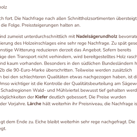
holz
ich fort. Die Nachfrage nach allen Schnittholzsortimenten übersteigt
die Folge. Preissteigerungen halten an.
sind zumeist unterdurchschnittlich mit
Nadelsägerundholz
bevorrate
ierung des Holzeinschlages eine sehr rege Nachfrage. Zu spät gese
nstige Witterung reduzieren derzeit das Angebot. Sofern bereits
ge den Transport nicht verhindern, wird bereitgestelltes Holz rasc
ind kaum vorhanden. Besonders in den südlichen Bundesländern h
, 2b die 90-Euro-Marke überschritten. Teilweise werden zusätzlich
h bei den schlechteren Qualitäten etwas nachgezogen haben, ist d
 Umso wichtiger ist die Kontrolle der Qualitätsbeurteilung am Sägew
n Schadregionen Wald- und Mühlviertel bewusst tief gehalten werd
möglichkeiten der
Kiefer
deutlich gebessert. Die Preise wurden
der Vorjahre.
Lärche
hält weiterhin ihr Preisniveau, die Nachfrage is
gt dem Ende zu. Eiche bleibt weiterhin sehr rege nachgefragt. Die
gt.