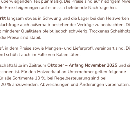
überwiegenden Teil planmäßig. Die Preise sind auf niedrigem Niv
e Preissteigerungen auf eine sich belebende Nachfrage hin.
rkt
langsam etwas in Schwung und die Lager bei den Heizwerken
e Nachfrage auch außerhalb bestehender Verträge zu beobachten. D
minderer Qualitäten bleibt jedoch schwierig. Trockenes Scheithol
ie Preise sind stabil.
ef, in dem Preise sowie Mengen- und Lieferprofil vereinbart sind. D
 und schützt auch im Falle von Kalamitäten.
schäftsfälle im Zeitraum
Oktober – Anfang November 2025
und s
echnen ist. Für den Holzverkauf an Unternehmer gelten folgende
ür alle Sortimente 13 %, bei Regelbesteuerung sind bei
lz 20 % anzuwenden. Abweichungen und Änderungen vorbehalten.