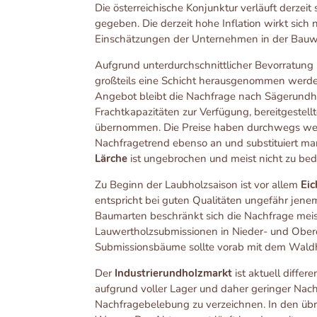
Die österreichische Konjunktur verläuft derzei
gegeben. Die derzeit hohe Inflation wirkt sich 
Einschätzungen der Unternehmen in der Bauwir
Aufgrund unterdurchschnittlicher Bevorratung
großteils eine Schicht herausgenommen werd
Angebot bleibt die Nachfrage nach Sägerundho
Frachtkapazitäten zur Verfügung, bereitgestel
übernommen. Die Preise haben durchwegs weite
Nachfragetrend ebenso an und substituiert ma
Lärche
ist ungebrochen und meist nicht zu bed
Zu Beginn der Laubholzsaison ist vor allem
Eic
entspricht bei guten Qualitäten ungefähr jene
Baumarten beschränkt sich die Nachfrage meist
Lauwertholzsubmissionen in Nieder- und Oberös
Submissionsbäume sollte vorab mit dem Waldhe
Der
Industrierundholzmarkt
ist aktuell differ
aufgrund voller Lager und daher geringer Nachf
Nachfragebelebung zu verzeichnen. In den übr