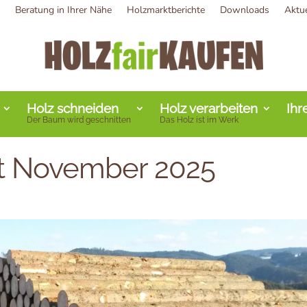
Beratung in Ihrer Nähe
Holzmarktberichte
Downloads
Aktu
Holz schneiden
Holz verarbeiten
Ihr
Der Baum wird geschnitten
Das Holz ist im Werk
ht November 2025