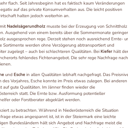
t sehr flach. Seit Jahresbeginn hat es faktisch kaum Veränderungen
negativ auf das private Konsumverhalten aus. Die leicht positiven
tschaft halten jedoch weiterhin an.
 mit
Nadelsägerundholz
musste bei der Erzeugung von Schnittholz
en. Ausgehend von einem bereits über die Sommermonate geringe
lz ausgesprochen rege. Derzeit stehen noch ausreichend Ernte- u
lte Sortimente werden ohne Verzögerung abtransportiert und
r zugelegt – auch bei schlechteren Qualitäten. Bei
Kiefer
hält de
ncherorts fehlendes Fichtenangebot. Die sehr rege Nachfrage nac
ienen.
he
und
Esche
in allen Qualitäten lebhaft nachgefragt. Das Preisniv
m des Vorjahres, Esche konnte im Preis etwas zulegen. Bei anderen
 auf gute Qualitäten. Im Jänner finden wieder die
terreich statt. Die Ernte bzw. Ausformung potentieller
lfer oder Forstberater abgeklärt werden.
enziert zu betrachten. Während in Niederösterreich die Situation
rage etwas angespannt ist, ist in der Steiermark eine leichte
igen Bundesländern hält sich Angebot und Nachfrage meist die