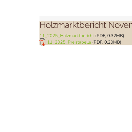
Holzmarktbericht Nove
11_2025_Holzmarktbericht
(PDF, 0.32MB)
11_2025_Preistabelle
(PDF, 0.20MB)