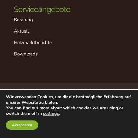
Serviceangebote
Beratung
Aktuell
Holzmarktberichte
Downloads
Über dieses Projekt
Der “ideale” Ablauf
Wir verwenden Cookies, um dir die bestmögliche Erfahrung auf
Aktuell
Datenschutz
Impressum
unserer Website zu bieten.
Beratung in Ihrer Nähe
Kontakt
You can find out more about which cookies we are using or
switch them off in
settings
.
©2020 - Österreichische Forstwirtschaft LK
Akzeptieren
Österreich | Land&Forst Betriebe Österreich |
Waldverband Österreich